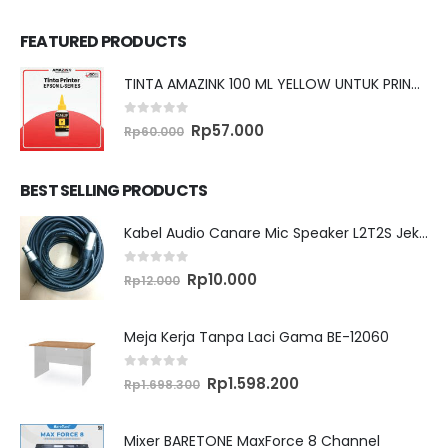
FEATURED PRODUCTS
TINTA AMAZINK 100 ML YELLOW UNTUK PRINTER EPSON L SERIES
0
out of 5
Original
Current
Rp
57.000
Rp
60.000
price
price
was:
is:
Rp60.000.
Rp57.000.
BEST SELLING PRODUCTS
Kabel Audio Canare Mic Speaker L2T2S Jek XLR MALE FEMALE 10 Meter
0
out of 5
Original
Current
Rp
10.000
Rp
12.000
price
price
was:
is:
Rp12.000.
Rp10.000.
Meja Kerja Tanpa Laci Gama BE-12060
0
out of 5
Original
Current
Rp
1.598.200
Rp
1.698.300
price
price
was:
is:
Rp1.698.300.
Rp1.598.200.
Mixer BARETONE MaxForce 8 Channel