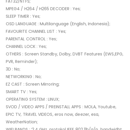
FAT32/NTFS;
MPEG4 / H264 / H265 DECODER : Yes;
SLEEP TIMER : Yes;
OSD LANGUAGE : Multilanguage (English, Indonesia);
FAVOURITE CHANNEL LIST : Yes;
PARENTAL CONTROL : Yes;
CHANNEL LOCK : Yes;
OTHERS : Screen Standby, Dolby, DVBT Features (EWS,EPG,
PVR, Reminder);
3D : No;
NETWORKING : No;
EZ CAST : Screen Mirroring;
SMART TV : Yes;
OPERATING SYSTEM : LINUX;
SVOD / VIDEO APPS / PREINSTALL APPS : MOLA, Youtube,
EPIC TV, TRAVEL VIDEOS, eros now, deezer, esa,
WeatherNation;
WIFI BANDS : ‘2.4 GHz, protokol IEEE 802.11b/g/n, bandwidht