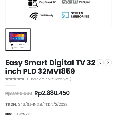
Easy Smart Digital TV 32
inch PLD 32MV1859
( There are no reviews yet. )
0
out of 5
Original
Current
Rp
2.880.450
Rp
2.910.000
price
price
was:
is:
TKDN
: 343/SJ-IND.8/TKDN/2/2022
Rp2.910.000.
Rp2.880.450.
SKU:
PLD-32MV1859