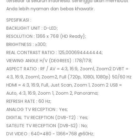
tersebar di seluruh Indonesia. Sehingga akan membuat
Anda lebih nyaman dan bebas khawatir.
SPESIFIKASI :
BACKLIGHT UNIT : D-LED;
RESOLUTION : 1366 x 768 (HD Ready};
BRIGHTNESS : ≥300;
REAL CONTRAST RATIO : 125,000694444444;
VIEWING ANGLE H/V (DEGREES) : 178/178;
ASPECT RATIO : RF / AV = 4:3, 16:9, Zoom1, Zoom2 DVBT =
4:3, 16:9, Zoom1, Zoom2, Full (720p, 1080i, 1080p) 50/60 Hz
HDMI = 4:3, 16:9, Full, Just Scan, Zoom 1, Zoom 2 USB =
Auto, 4:3, 16:9, Zoom 1, Zoom 2, Panorama;
REFRESH RATE : 60 Hz;
ANALOG TV RECEPTION : Yes;
DIGITAL TV RECEPTION (DVB-T2) : Yes;
SATELITE TV RECEPTION (DVB-S2) : No;
DVI VIDEO : 640×480 ~ 1366×768 @60Hz;