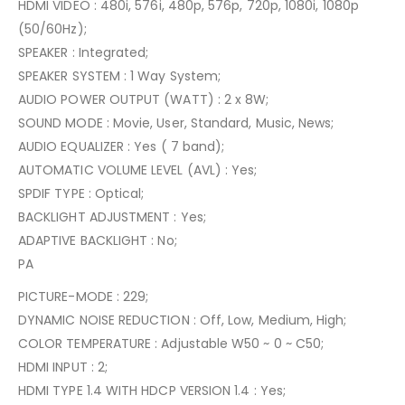
HDMI VIDEO : 480i, 576i, 480p, 576p, 720p, 1080i, 1080p
(50/60Hz);
SPEAKER : Integrated;
SPEAKER SYSTEM : 1 Way System;
AUDIO POWER OUTPUT (WATT) : 2 x 8W;
SOUND MODE : Movie, User, Standard, Music, News;
AUDIO EQUALIZER : Yes ( 7 band);
AUTOMATIC VOLUME LEVEL (AVL) : Yes;
SPDIF TYPE : Optical;
BACKLIGHT ADJUSTMENT : Yes;
ADAPTIVE BACKLIGHT : No;
PA
PICTURE-MODE : 229;
DYNAMIC NOISE REDUCTION : Off, Low, Medium, High;
COLOR TEMPERATURE : Adjustable W50 ~ 0 ~ C50;
HDMI INPUT : 2;
HDMI TYPE 1.4 WITH HDCP VERSION 1.4 : Yes;