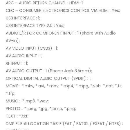
ARC – AUDIO RETURN CHANNEL : HDMI-1;
CEC – CONSUMER ELECTRONICS CONTROL VIA HDMI : Yes;
USB INTERFACE : 1;
USB INTERFACE TYPE 2.0 : Yes;
AUDIO L/R FOR COMPONENT INPUT : 1 (share with Audio
AV-in);
AV VIDEO INPUT (CVBS) : 1;
AV AUDIO INPUT : 1;
RF INPUT : 1;
AV AUDIO OUTPUT : 1 (Phone Jack 3.5mm);
OPTICAL DIGITAL AUDIO OUTPUT (SPDIF) : 1;
MOVIE : *.mkv, *.avi, *.mov, *.mp4, *.mpg, *.vob, *.dat, *.ts,
*.trp;
MUSIC : ‘*.mp3, *.wav;
PHOTO : ‘*.jpeg, *.jpg, *.bmp, *.png;
TEXT : *.txt;
DMP FILE ALLOCATION TABLE (FAT / FAT32 / EXFAT / NTFS) :