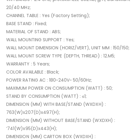
20/40 MHz;
CHANNEL TABLE : Yes (Factory Setting);
BASE STAND : Fixed;
MATERIAL OF STAND : ABS;
WALL MOUNTING SUPPORT : Yes;
WALL MOUNT DIMENSION (HORIZ/VERT), UNIT MM : 150/150;
WALL MOUNT SCREW TYPE (DEPTH, THREAD) : 12.M5;
WARRANTY : 5 Years;
COLOR AVAILABLE : Black;
POWER RATING AC : 180~240V~ 50/60Hz;
MAXIMUM POWER ON CONSUMPTION (WATT) : 50;
STAND BY CONSUMPTION (WATT) : ≤1;
DIMENSION (MM) WITH BASE/STAND (WXDXH) :
763(W)x207(D)x497(H);
DIMENSION (MM) WITHOUT BASE/STAND (WXDXH) :
‘741(W)x95(D)x443(H);
DIMENSION (MM) CARTON BOX (WXDXH) :